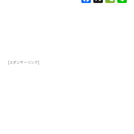
a
e
c
C
e
h
b
at
o
o
k
[スポンサーリンク]