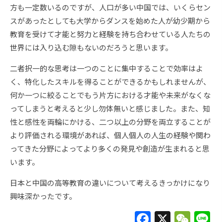
方も一定数いるのですが、人口が多い中国では、いくらセン
スがあったとしても大学からダンスを始めた人が幼少期から
教育を受けて才能と努力と経験を持ち合わせている人たちの
世界には入り込む隙もないのだろうと思います。
二者択一的な思考は一つのことに集中することで効率はよ
く、特化したスキルを得ることができるかもしれませんが、
何か一つに絞ることでもう片方における才能や未来がなくな
ってしまうと考えると少し勿体無いと感じました。また、知
性と感性を両輪にかける、二つ以上の分野を両立することが
より評価される環境があれば、個人個人の人生の経験や関わ
ってきた分野によってより多くの発見や創造が生まれると思
います。
日本と中国の高等教育の違いについて考えるきっかけになり
興味深かったです。
F
X
W
L