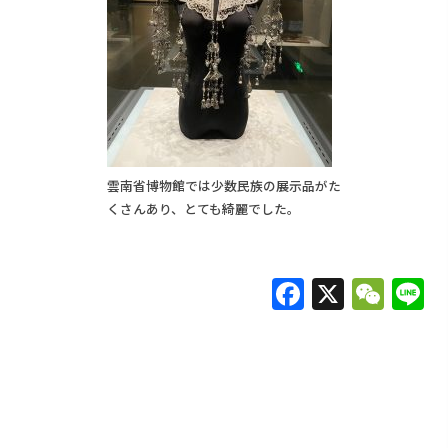
雲南省博物館では少数民族の展示品がた
くさんあり、とても綺麗でした。
F
X
W
L
a
e
c
C
e
h
b
at