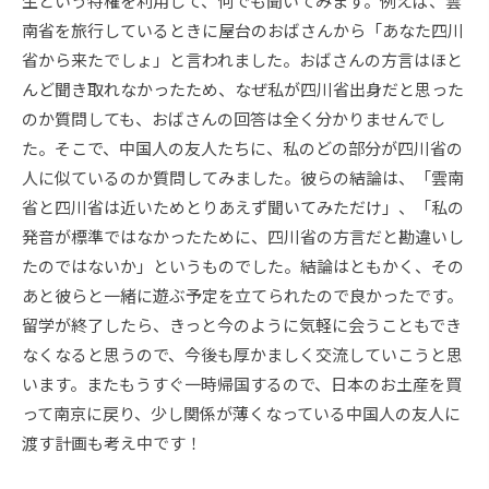
生という特権を利用して、何でも聞いてみます。例えば、雲
南省を旅行しているときに屋台のおばさんから「あなた四川
省から来たでしょ」と言われました。おばさんの方言はほと
んど聞き取れなかったため、なぜ私が四川省出身だと思った
のか質問しても、おばさんの回答は全く分かりませんでし
た。そこで、中国人の友人たちに、私のどの部分が四川省の
人に似ているのか質問してみました。彼らの結論は、「雲南
省と四川省は近いためとりあえず聞いてみただけ」、「私の
発音が標準ではなかったために、四川省の方言だと勘違いし
たのではないか」というものでした。結論はともかく、その
あと彼らと一緒に遊ぶ予定を立てられたので良かったです。
留学が終了したら、きっと今のように気軽に会うこともでき
なくなると思うので、今後も厚かましく交流していこうと思
います。またもうすぐ一時帰国するので、日本のお土産を買
って南京に戻り、少し関係が薄くなっている中国人の友人に
渡す計画も考え中です！