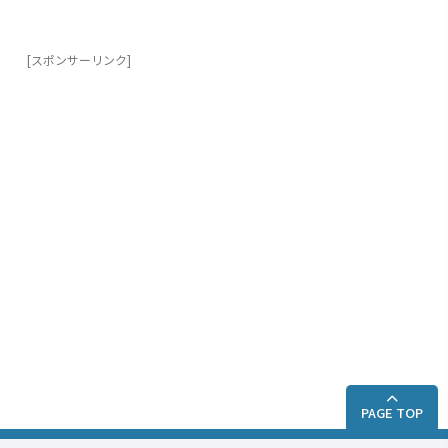
o
o
k
[スポンサーリンク]
PAGE TOP