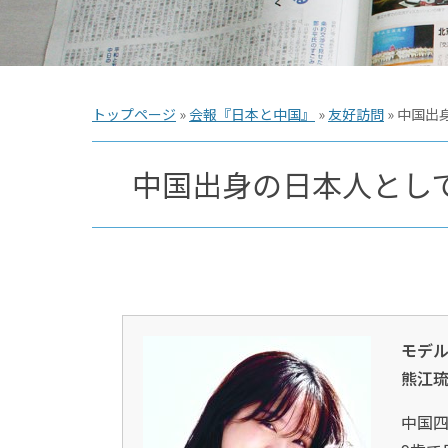
トップページ
»
会報『日本と中国』
»
友好訪問
»
中国出
中国出身の日本人として
モデル、
熊江
中国