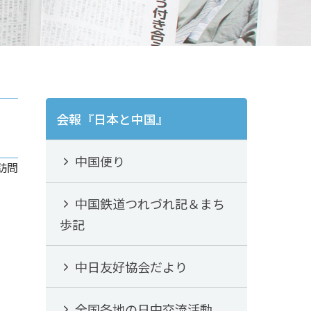
会報『日本と中国』
中国便り
訪問
中国鉄道つれづれ記＆まち
歩記
中日友好協会だより
全国各地の日中交流活動