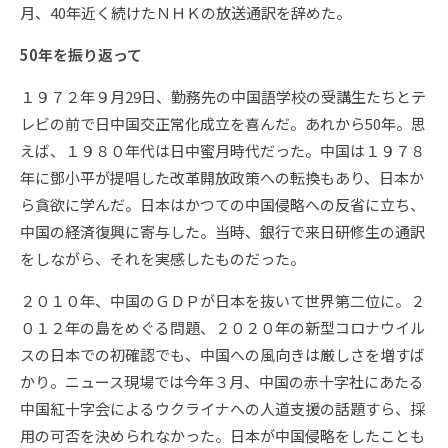
月、40年近く続けたＮＨＫの放送通訳を辞めた。
50年を振り返って
１９７２年９月29日、勤務先の中国語学校の受講生たちとテ
レビの前で日中国交正常化成立を喜んだ。あれから50年。思
えば、１９８０年代は日中蜜月時代だった。中国は１９７８
年に鄧小平が提唱した改革開放政策への転換もあり、日本か
ら貪欲に学んだ。日本はかつての中国侵略への反省に立ち、
中国の経済復興に寄与した。当時、銀行で来日研修生の通訳
をしながら、それを実感したものだった。
２０１０年、中国のＧＤＰが日本を抜いて世界第二位に。２
０１２年の島をめぐる問題、２０２０年の新型コロナウイル
スの日本での初確認でも、中国への風向きは厳しさを増すば
かり。ニュース現場では今年３月、中国の赤十字社にあたる
中国紅十字会によるウクライナへの人道支援の話題すら、採
用の可否を決められなかった。日本が中国侵略をしたことも