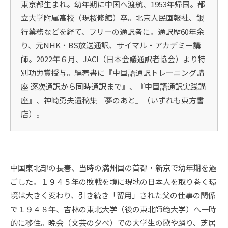
東京都生まれ。幼年期に中国へ渡航、1953年帰国。都
立大学附属高校（現桜修館）卒。北京人民画報社、銀
行業務などを経て、フリーの通訳者に。通訳歴60年余
り、元NHK・BS放送通訳、サイマル・アカデミー講
師。2022年６月、JACI（日本会議通訳者協会）より特
別功労賞授与。編著書に『中国語通訳トレーニング講
座 逐次通訳から同時通訳まで』、『中国語通訳実践講
座』、神崎勇夫遺稿集『夢のあと』（いずれも東方書
店）。
中国東北部の長春、当時の満州国の首都・新京で幼年期を過
ごした。１９４５年の敗戦を境に現地の日本人を取り巻く環
境は大きく変わり、引き続き「留用」された父の仕事の関係
で１９４８年、吉林の東北大学（後の東北師範大学）へ一時
的に移住。晩会（文芸の夕べ）での大学生の歌や踊り、芝居