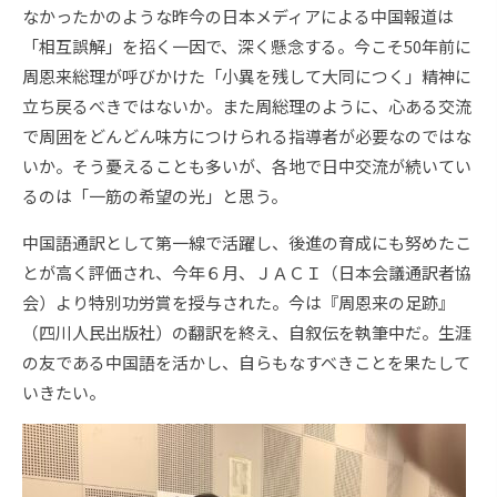
なかったかのような昨今の日本メディアによる中国報道は
「相互誤解」を招く一因で、深く懸念する。今こそ50年前に
周恩来総理が呼びかけた「小異を残して大同につく」精神に
立ち戻るべきではないか。また周総理のように、心ある交流
で周囲をどんどん味方につけられる指導者が必要なのではな
いか。そう憂えることも多いが、各地で日中交流が続いてい
るのは「一筋の希望の光」と思う。
中国語通訳として第一線で活躍し、後進の育成にも努めたこ
とが高く評価され、今年６月、ＪＡＣＩ（日本会議通訳者協
会）より特別功労賞を授与された。今は『周恩来の足跡』
（四川人民出版社）の翻訳を終え、自叙伝を執筆中だ。生涯
の友である中国語を活かし、自らもなすべきことを果たして
いきたい。