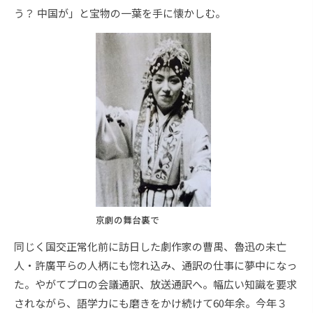
う？ 中国が」と宝物の一葉を手に懐かしむ。
京劇の舞台裏で
同じく国交正常化前に訪日した劇作家の曹禺、魯迅の未亡
人・許廣平らの人柄にも惚れ込み、通訳の仕事に夢中になっ
た。やがてプロの会議通訳、放送通訳へ。幅広い知識を要求
されながら、語学力にも磨きをかけ続けて60年余。今年３