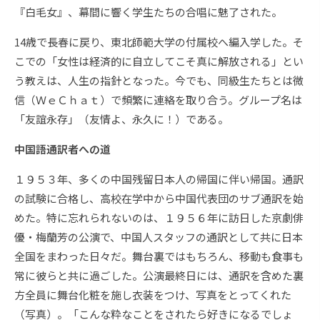
『白毛女』、幕間に響く学生たちの合唱に魅了された。
14歳で長春に戻り、東北師範大学の付属校へ編入学した。そ
こでの「女性は経済的に自立してこそ真に解放される」とい
う教えは、人生の指針となった。今でも、同級生たちとは微
信（ＷｅＣｈａｔ）で頻繁に連絡を取り合う。グループ名は
「友誼永存」（友情よ、永久に！）である。
中国語通訳者への道
１９５３年、多くの中国残留日本人の帰国に伴い帰国。通訳
の試験に合格し、高校在学中から中国代表団のサブ通訳を始
めた。特に忘れられないのは、１９５６年に訪日した京劇俳
優・梅蘭芳の公演で、中国人スタッフの通訳として共に日本
全国をまわった日々だ。舞台裏ではもちろん、移動も食事も
常に彼らと共に過ごした。公演最終日には、通訳を含めた裏
方全員に舞台化粧を施し衣装をつけ、写真をとってくれた
（写真）。「こんな粋なことをされたら好きになるでしょ