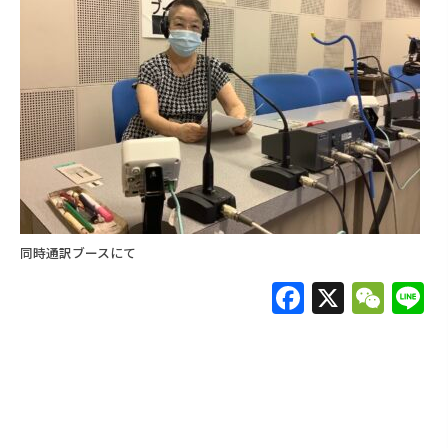
同時通訳ブースにて
F
X
W
L
a
e
c
C
e
h
b
at