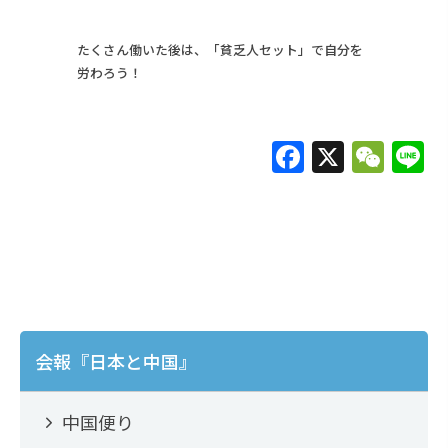
たくさん働いた後は、「貧乏人セット」で自分を
労わろう！
F
X
W
L
a
e
c
C
e
h
b
at
o
o
会報『日本と中国』
k
中国便り