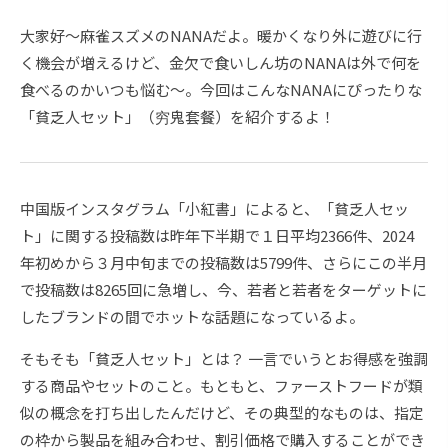
大家好～麻雀スズメのNANAだよ。暖かくなり外に遊びに行
く機会が増えるけど、金欠で食いしん坊のNANAは外で何を
食べるのかいつも悩む～。今回はこんなNANAにぴったりな
「貧乏人セット」（穷鬼套餐）を紹介するよ！
中国版インスタグラム「小紅書」によると、「貧乏人セッ
ト」に関する投稿数は昨年下半期で１日平均2366件、2024
年初めから３月中旬までの投稿数は5799件、さらにこの半月
で投稿数は8265回に急増し、今、若者と若者をターゲットに
したブランドの間でホットな話題になっているよ。
そもそも「貧乏人セット」とは？ 一言でいうとお得感を強調
する商品やセットのこと。もともと、ファーストフードが類
似の概念を打ち出したんだけど、その典型的なものは、指定
の枠から製品を組み合わせ、割引価格で購入することができ