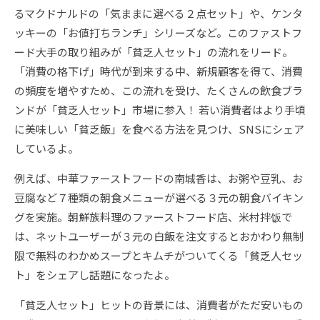
るマクドナルドの「気ままに選べる２点セット」や、ケンタ
ッキーの「お値打ちランチ」シリーズなど。このファストフ
ード大手の取り組みが「貧乏人セット」の流れをリード。
「消費の格下げ」時代が到来する中、新規顧客を得て、消費
の頻度を増やすため、この流れを受け、たくさんの飲食ブラ
ンドが「貧乏人セット」市場に参入！ 若い消費者はより手頃
に美味しい「貧乏飯」を食べる方法を見つけ、SNSにシェア
しているよ。
例えば、中華ファーストフードの南城香は、お粥や豆乳、お
豆腐など７種類の朝食メニューが選べる３元の朝食バイキン
グを実施。朝鮮族料理のファーストフード店、米村拌饭で
は、ネットユーザーが３元の白飯を注文するとおかわり無制
限で無料のわかめスープとキムチがついてくる「貧乏人セッ
ト」をシェアし話題になったよ。
「貧乏人セット」ヒットの背景には、消費者がただ安いもの