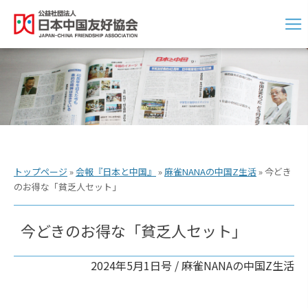
トップページ
»
会報『日本と中国』
»
麻雀NANAの中国Z生活
»
今どき
のお得な「貧乏人セット」
今どきのお得な「貧乏人セット」
2024年5月1日号 /
麻雀NANAの中国Z生活