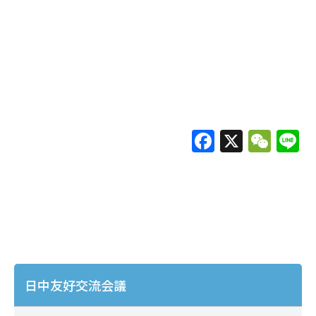
F
X
W
L
a
e
c
C
e
h
b
at
o
o
日中友好交流会議
k