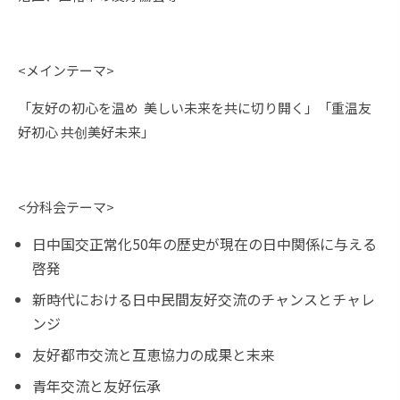
<メインテーマ>
「友好の初心を温め 美しい未来を共に切り開く」「重温友
好初心 共创美好未来」
<分科会テーマ>
日中国交正常化50年の歴史が現在の日中関係に与える
啓発
新時代における日中民間友好交流のチャンスとチャレ
ンジ
友好都市交流と互恵協力の成果と末来
青年交流と友好伝承