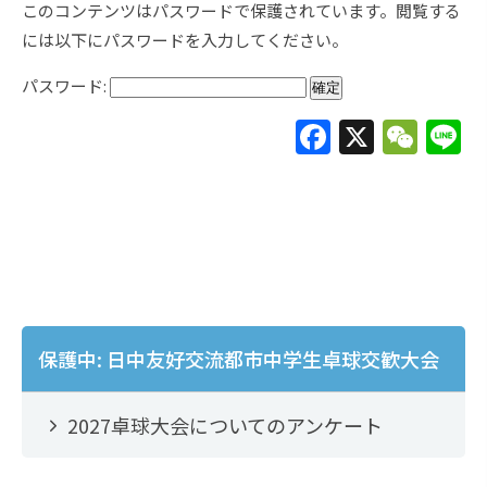
このコンテンツはパスワードで保護されています。閲覧する
には以下にパスワードを入力してください。
パスワード:
F
X
W
L
a
e
c
C
e
h
b
at
o
o
保護中: 日中友好交流都市中学生卓球交歓大会
k
2027卓球大会についてのアンケート