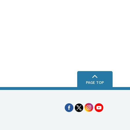
Li
n
e
PAGE TOP