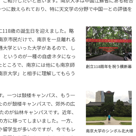
、ご紹介したいと思います。南京大学は中国江蘇省にある総合
の一つに数えられており、特に天文学の分野で中国一との評価を
日に118歳の誕生日を迎えました。略
南京市民だけで、南京を一旦離れる
通大学といった大学があるので、し
、というのが一種の自虐ネタになっ
たところで、南京には他にも南京師
創立118周年を祝う横断幕
南京大学」と相手に理解してもらう
す。一つは鼓楼キャンパス、もう一
たのが鼓楼キャンパスで、郊外の広
れたのが仙林キャンパスです。近年、
の方に移ってしまいました。一方、
や留学生が多いのですが、今でもレ
南京大学のシンボル北大楼