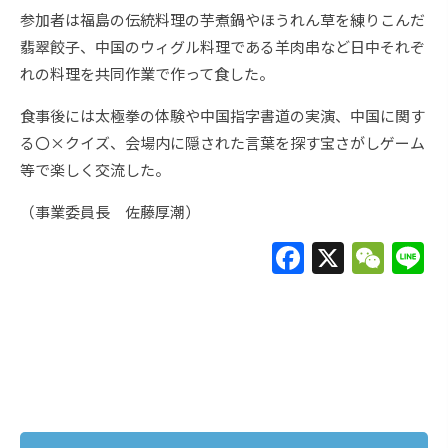
参加者は福島の伝統料理の芋煮鍋やほうれん草を練りこんだ
翡翠餃子、中国のウィグル料理である羊肉串など日中それぞ
れの料理を共同作業で作って食した。
食事後には太極拳の体験や中国指字書道の実演、中国に関す
る〇×クイズ、会場内に隠された言葉を探す宝さがしゲーム
等で楽しく交流した。
（事業委員長 佐藤厚潮）
F
X
W
L
a
e
c
C
e
h
b
at
o