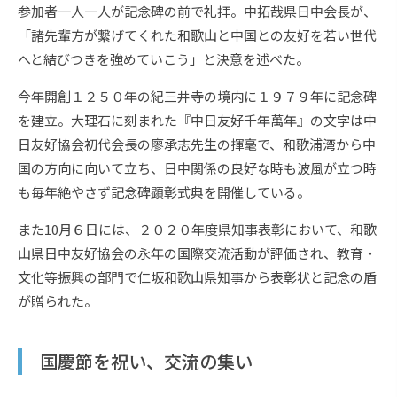
参加者一人一人が記念碑の前で礼拝。中拓哉県日中会長が、
「諸先輩方が繋げてくれた和歌山と中国との友好を若い世代
へと結びつきを強めていこう」と決意を述べた。
今年開創１２５０年の紀三井寺の境内に１９７９年に記念碑
を建立。大理石に刻まれた『中日友好千年萬年』の文字は中
日友好協会初代会長の廖承志先生の揮毫で、和歌浦湾から中
国の方向に向いて立ち、日中関係の良好な時も波風が立つ時
も毎年絶やさず記念碑顕彰式典を開催している。
また10月６日には、２０２０年度県知事表彰において、和歌
山県日中友好協会の永年の国際交流活動が評価され、教育・
文化等振興の部門で仁坂和歌山県知事から表彰状と記念の盾
が贈られた。
国慶節を祝い、交流の集い