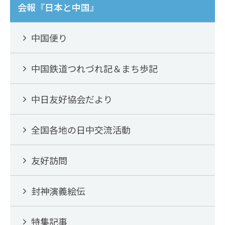
o
会報『日本と中国』
k
中国便り
中国鉄道つれづれ記＆まち歩記
中日友好協会だより
全国各地の日中交流活動
友好訪問
封神演義絵伝
特集記事