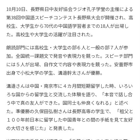
10月10日、長野県日中友好協会ラジオ孔子学堂の主催による
第38回中国語スピーチコンテスト長野県大会が開催され、高
校生、大学生から70代の中国語学習者までの18人が出場し
た。高校生や大学生の活躍が注目された。
朗読部門には高校生・大学生の部６人と一般の部７人が参
加。全国統一課題文で発音や表現力を競った。スピーチ部門
には５人が出場、自作文で内容や表現力を競った。安曇野市
出身で小松大学の学生、溝邉幹太さんが優勝。
溝邉さんは中国・南京市に４カ月間短期留学した時、いろい
ろな国からの留学生と交流した体験を語り、「本音で話し合
う中で真の友人ができた。国同士も仲良くなれる」と述べ
た。準優勝の久保田弘樹さんは長野高専の学生で、 「祖父と
１００年前日本に留学した中国青年との間の手紙を見て友好
の大切さを感じた」と発表した。