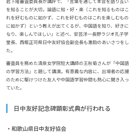
岩下隆審査委員長が講評で、「言葉を通して本音を語り互い
を知ることが大切。論語に知・好・楽（これを知るものはこ
れを好むものに如かず、これを好むものはこれを楽しむもの
に如かず）という教えが出てくるが、中国語を知り、好きに
なり、楽しんでほしい」と述べ、安芸洋一長野ラジオ孔子学
堂長、西堀正司県日中友好協会副会長も激励のあいさつをし
た。
審査員を務めた清泉女学院短大講師の王秋菊さんが「中国語
の学習方法」と題して講演。有意義な内容に、出場者の応援
のために駆けつけた友人や中国語学習仲間も熱心に聞き入っ
ていた。
日中友好記念碑顕彰式典が行われる
・和歌山県日中友好協会