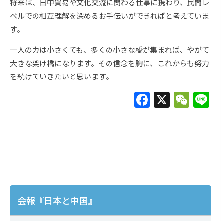
将来は、日中貿易や文化交流に関わる仕事に携わり、民間レ
ベルでの相互理解を深めるお手伝いができればと考えていま
す。
一人の力は小さくても、多くの小さな橋が集まれば、やがて
大きな架け橋になります。その信念を胸に、これからも努力
を続けていきたいと思います。
F
X
W
L
a
e
c
C
e
h
b
at
o
o
会報『日本と中国』
k