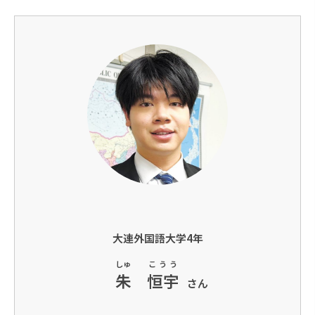
大連外国語大学4年
しゅ
こうう
朱
恒宇
さん