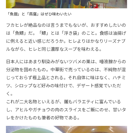
「魚翅」と「燕窩」はぜひ味わいたい
フカヒレが絶品なのは言うまでもないが、おすすめしたいの
は「魚鰾」だ。「鰾」とは「浮き袋」のこと。食感は油揚げ
に例えると近い感じだろうか。ヒレよりはかなりリーズナブ
ルながら、ヒレと同じ濃厚なスープを味わえる。
日本人にはあまり馴染みがないツバメの巣は、唾液腺からの
分泌物を固めたもの。中華街で売っているのは、不純物が混
じっておらず極上品とされる。それ自体に味はなく、ハチミ
ツ、シロップなど好みの味付けで、デザート感覚でいただ
く。
これが二大名物といえるが、麺もバラエティに富んでいる
し、アヒルやガチョウの肉のスライスをご飯にのせ、甘いタ
レをかけたものも筆者の好物である。