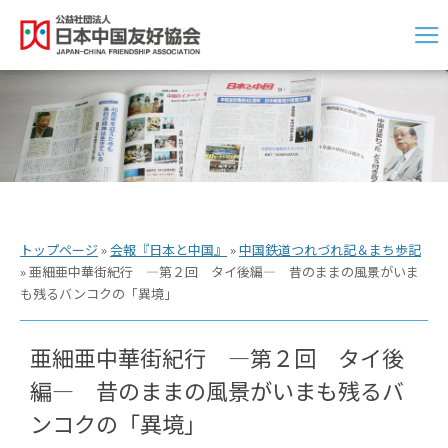
トップページ
»
会報『日本と中国』
»
中国鉄道つれづれ記＆まち歩記
»
亜細亜中華街紀行 ―第２回 タイ後編― 昔のままの風景がいま
も残るバンコクの「異境」
亜細亜中華街紀行 ―第２回 タイ後
編― 昔のままの風景がいまも残るバ
ンコクの「異境」