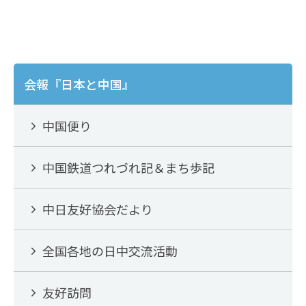
e
h
b
at
o
o
会報『日本と中国』
k
中国便り
中国鉄道つれづれ記＆まち歩記
中日友好協会だより
全国各地の日中交流活動
友好訪問