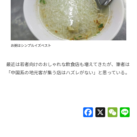
お粥はシンプルイズベスト
最近は若者向けのおしゃれな飲食店も増えてきたが、筆者は
「中国系の地元客が集う店はハズレがない」と思っている。
F
X
W
L
a
e
c
C