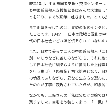
昨年10月、中国帰国者支援・交流センター
ち中国残留邦人支援相談員はみんな大注目し
とを知り、すぐ映画館に赴きました。とても
まず衝撃を受けたのは、冒頭の街頭インタビ
たことです。1945年、日本の敗戦と混乱の
代の日本社会でどれほど伝えられていないの
また、日本で暮らす二人の中国残留邦人「二
別、いじめなどに苦しみながらも、それに耐
して日本社会に馴染むように奮闘した上條真
を行う集団）「怒羅権」初代総長となり、日
の境遇でありながら、異なる生き方を選んだ
たのかが丁寧に表現されていた点が、印象的
なかでも、上條さんの「私は父だけの娘では
残りました。自宅を改装してまで、「一世」