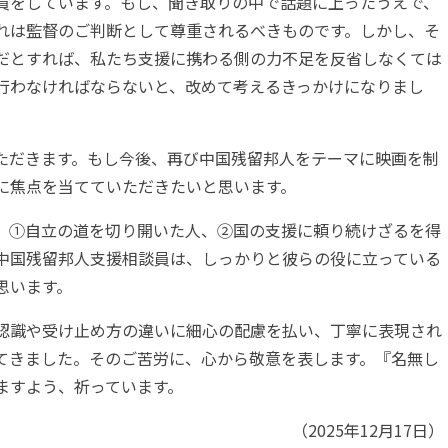
員をしています。もし、聞き取りの中で話題に上ったうえで、
れは監督のご判断として尊重されるべきものです。しかし、そ
だとすれば、私たち支援に携わる側の力不足を反省しなくては
行わなければならないと、改めて考えるきっかけになりまし
ただきます。もし今後、再び中国残留邦人をテーマに映画を制
に焦点を当てていただきたいと思います。
、①自立の道を切り開いた人、②国の支援に頼り続けざるを得
中国残留邦人支援相談員は、しっかりと彼らの役に立っている
思います。
認識や受け止め方の違いに細心の配慮を払い、丁寧に表現され
てきました。そのご苦労に、心から敬意を表します。『名無し
ますよう、祈っています。
（2025年12月17日）