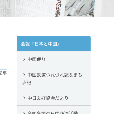
会報『日本と中国』
中国便り
記事
中国鉄道つれづれ記＆まち
歩記
中日友好協会だより
全国各地の日中交流活動