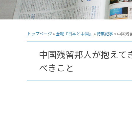
トップページ
»
会報『日本と中国』
»
特集記事
»
中国残
中国残留邦人が抱えて
べきこと