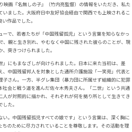
より映画『名無しの子』（竹内亮監督）の情報をいただき、私た
ていました。大阪府日中友好協会経由で関西でも上映されるこ
良い作品でした。
ューで、若者たちが「中国残留孤児」という言葉を知らなかっ
中で、親と生き別れ、やむなく中国に残された彼らのことが、現
か、突きつけられました。
世」にもまなざしが向けられました。日本に来た当初は、差
え、中国残留邦人を対象とした通所介護施設「一笑苑」代表と
理子さん。一方、半グレ集団（暴力団に所属せず組織的に犯罪
本社会と戦う道を進んだ佐々木秀夫さん。「二世」という共通
二人が対照的に描かれ、それぞれが何を拠り所として生きてき
でした。
ない。中国残留孤児すべての娘です」という言葉は、深く胸に
たちのために尽力されていることを尊敬します。その活動を理