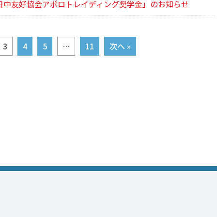
日中友好協会アポロトレイディング奨学金」のお知らせ
3
4
5
…
11
次へ »