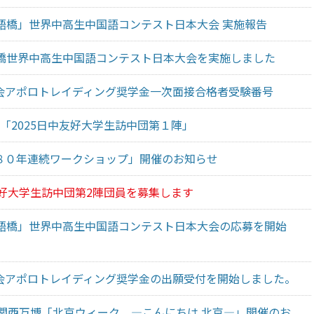
漢語橋」世界中高生中国語コンテスト日本大会 実施報告
語橋世界中高生中国語コンテスト日本大会を実施しました
会アポロトレイディング奨学金一次面接合格者受験番号
0実施「2025日中友好大学生訪中団第１陣」
８０年連続ワークショップ」開催のお知らせ
友好大学生訪中団第2陣団員を募集します
漢語橋」世界中高生中国語コンテスト日本大会の応募を開始
会アポロトレイディング奨学金の出願受付を開始しました。
・関西万博「北京ウィーク ―こんにちは 北京―」開催のお