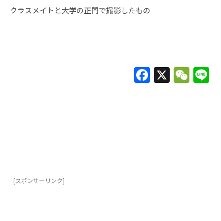
クラスメイトと大学の正門で撮影したもの
F
X
W
L
a
e
c
C
e
h
b
at
o
o
k
[スポンサーリンク]