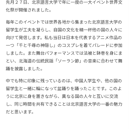
先月２７日、北京語言大学で年に一度の一大イベント世界文
化祭が開催されました。
毎年このイベントでは世界各地から集まった北京語言大学の
留学生が工夫を凝らし、自国の文化を精一杯他の国の人々に
向けて発信します。私も当日は日本を代表するアニメ作品の
一つ「千と千尋の神隠し」のコスプレを着てパレードに参加
しました。また舞台パフォーマンスでは法被と鉢巻を身にま
とい、北海道の伝統民謡「ソーラン節」の音楽に合わせて舞
踊を披露しました。
中でも特に印象に残っているのは、中国人学生や、他の国の
留学生と一緒に輪になって盆踊りを踊ったことです。このよ
うに北京に身を置きながら、異なる国の人々と互いに交流
し、同じ時間を共有できることは北京語言大学の一番の魅力
だと思います。